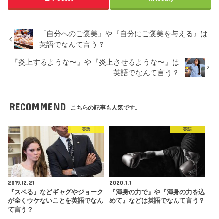
『自分へのご褒美』や『自分にご褒美を与える』は
英語でなんて言う？
『炎上するような〜』や『炎上させるような〜』は
英語でなんて言う？
RECOMMEND
こちらの記事も人気です。
英語
英語
2019.12.21
2020.1.1
『スベる』などギャグやジョーク
『渾身の力で』や『渾身の力を込
が全くウケないことを英語でなん
めて』などは英語でなんて言う？
て言う？