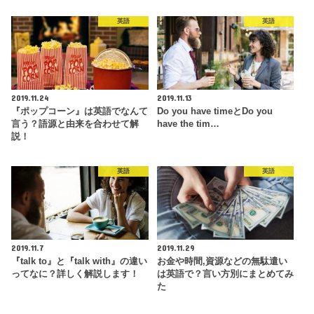
英語
英語
2019.11.24
2019.11.13
『ポップコーン』は英語でなんて
Do you have timeとDo you
言う？語源と由来を合わせて解
have the tim…
説！
英語
英語
2019.11.7
2019.11.29
『talk to』と『talk with』の違い
お金や時間,資源などの無駄遣い
ってなに？詳しく解説します！
は英語で？言い方別にまとめてみ
た