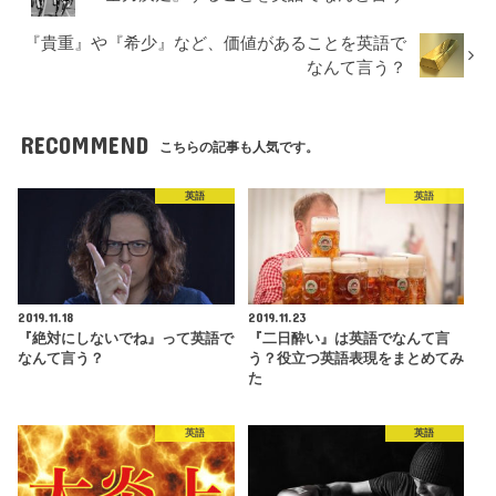
『貴重』や『希少』など、価値があることを英語で
なんて言う？
RECOMMEND
こちらの記事も人気です。
英語
英語
2019.11.18
2019.11.23
『絶対にしないでね』って英語で
『二日酔い』は英語でなんて言
なんて言う？
う？役立つ英語表現をまとめてみ
た
英語
英語