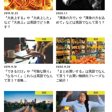
2019.12.23
2020.1.1
『大炎上する』や『大炎上した』
『渾身の力で』や『渾身の力を込
など『大炎上』は英語でどう表
めて』などは英語でなんて言う？
す？
英語
英語
2019.11.12
2020.11.30
『できるだけ』や『可能な限り』
『まとめ買いする』は英語でなん
『なるべく』これらは英語でなん
て言う？お買い物頻出フレーズも
て言う？攻略…
ご紹介！
英語
英語