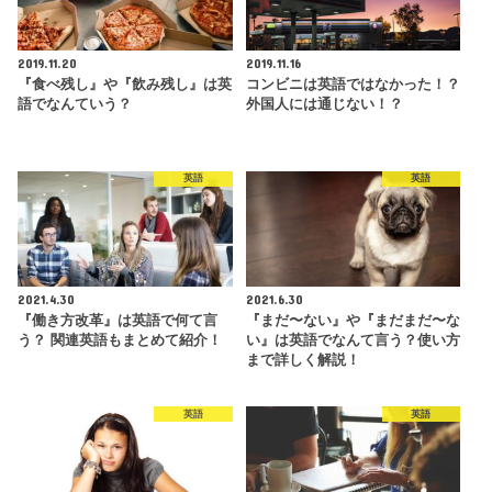
2019.11.20
2019.11.16
『食べ残し』や『飲み残し』は英
コンビニは英語ではなかった！？
語でなんていう？
外国人には通じない！？
英語
英語
2021.4.30
2021.6.30
『働き方改革』は英語で何て言
『まだ〜ない』や『まだまだ〜な
う？ 関連英語もまとめて紹介！
い』は英語でなんて言う？使い方
まで詳しく解説！
英語
英語