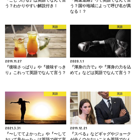
『こじつける』は英語でなんて言
『高速道路』って英語でなんて言
う？わかりやすい解説付き！
う？国や地域によって呼び名が異
なる！？
英語
英語
2019.11.27
2020.1.1
『後味さっぱり』や『後味すっき
『渾身の力で』や『渾身の力を込
り』これって英語でなんて言う？
めて』などは英語でなんて言う？
英語
英語
2021.3.31
2019.12.21
『〜しててよかった』や『〜して
『スベる』などギャグやジョーク
おいて良かった』は英語で何て言
が全くウケないことを英語でなん