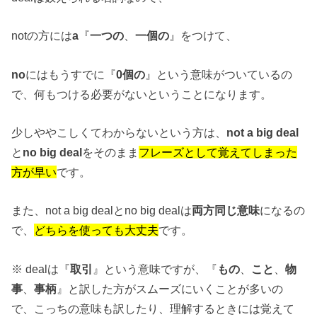
notの方には
a
『
一つの
、
一個の
』をつけて、
no
にはもうすでに『
0個の
』という意味がついているの
で、何もつける必要がないということになります。
少しややこしくてわからないという方は、
not a big deal
と
no big deal
をそのまま
フレーズとして覚えてしまった
方が早い
です。
また、not a big dealとno big dealは
両方同じ意味
になるの
で、
どちらを使っても大丈夫
です。
※ dealは『
取引
』という意味ですが、『
もの
、
こと
、
物
事
、
事柄
』と訳した方がスムーズにいくことが多いの
で、こっちの意味も訳したり、理解するときには覚えて