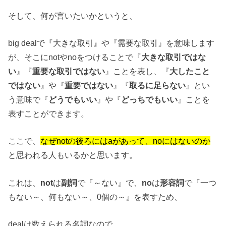
そして、何が言いたいかというと、
big dealで『大きな取引』や『需要な取引』を意味します
が、そこにnotやnoをつけることで『
大きな取引ではな
い
』『
重要な取引ではない
』ことを表し、『
大したこと
ではない
』や『
重要ではない
』『
取るに足らない
』とい
う意味で『
どうでもいい
』や『
どっちでもいい
』ことを
表すことができます。
ここで、
なぜnotの後ろにはaがあって、noにはないのか
と思われる人もいるかと思います。
これは、
not
は
副詞
で『～ない』で、
no
は
形容詞
で『一つ
もない～、何もない～、0個の～』を表すため、
dealは数えられる名詞なので、