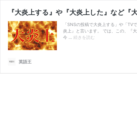
『大炎上する』や『大炎上した』など『
「SNSの投稿で大炎上する」や「T
炎上』と言います。 では、この、『
『大
今 …
続きを読む
炎
上
す
英語王
る』
や
『大
炎
上
し
た』
な
ど
『大
炎
上』